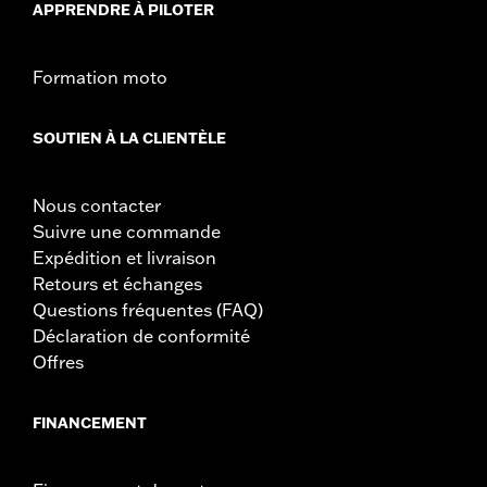
d.com/warranty
pour plus de détails
APPRENDRE À PILOTER
NOTES:
Le montage de certains guidons et rehausseurs peut
nécessiter le changement des câbles d’embrayage et/ou
d'accélérateur ainsi que des durites de frein sur certains
Formation moto
modèles. La hauteur du guidon est réglementée dans de
nombreux pays. Vérifiez la législation locale pour vous
assurer que votre moto est conforme à la
SOUTIEN À LA CLIENTÈLE
réglementation en vigueur.
Nous contacter
Suivre une commande
Expédition et livraison
Retours et échanges
Questions fréquentes (FAQ)
Déclaration de conformité
Offres
FINANCEMENT