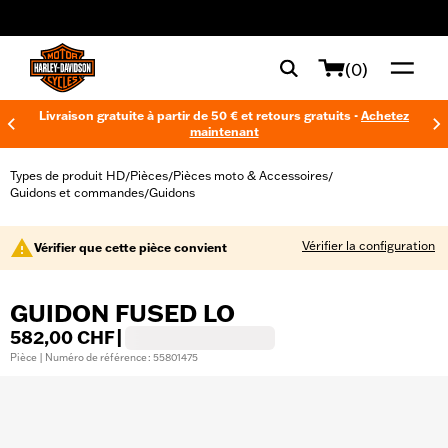
web accessibility
(0)
Livraison gratuite à partir de 50 € et retours gratuits -
Achetez
maintenant
Types de produit HD
Pièces
Pièces moto & Accessoires
/
/
/
Guidons et commandes
Guidons
/
Vérifier la configuration
Vérifier que cette pièce convient
GUIDON FUSED LO
582,00 CHF
|
Pièce | Numéro de référence : 55801475