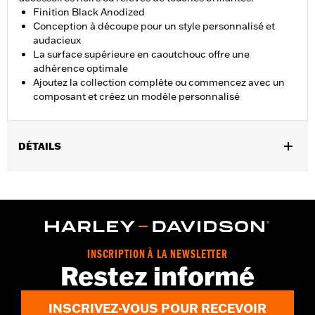
Finition Black Anodized
Conception à découpe pour un style personnalisé et
audacieux
La surface supérieure en caoutchouc offre une
adhérence optimale
Ajoutez la collection complète ou commencez avec un
composant et créez un modèle personnalisé
DÉTAILS
Convient à la position pilote sur les modèles FLSB, FXBB et
FXLR à partir de 2018, ainsi que sur les modèles FXBBS, FXLRS,
FXLRST, FXRST et FXST et RH1250S à partir de 2020.
Instructions d’installation
Collection:
Empire
INSCRIPTION À LA NEWSLETTER
Vendu à l'unité:
Paire
Restez informé
Dans la boîte:
Repose-pieds gauche et droit et instructions
d'installation
INSCRIVEZ-VOUS POUR RECEVOIR