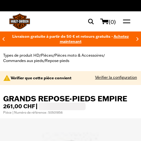
web accessibility
(0)
Livraison gratuite à partir de 50 € et retours gratuits -
Achetez
maintenant
Types de produit HD
Pièces
Pièces moto & Accessoires
/
/
/
Commandes aux pieds
Repose-pieds
/
Vérifier la configuration
Vérifier que cette pièce convient
GRANDS REPOSE-PIEDS EMPIRE
261,00 CHF
|
Pièce | Numéro de référence : 50501856