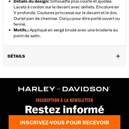
Détails du design
:
Silhouette plus courte et ajustée.
Lacets à cordon sur le devant avec œillets. Encolure en
V profonde. Coutures princesse sur le devant et le dos.
Ourlet pan de chemise. Conçu pour être porté ouvert ou
fermé.
Motifs.
:
Appliqué en sergé brodé avec une broderie au
point de satin.
DÉTAILS
Sexe:
Femmes
GARANTIE:
Garantie limitée de 2 ans – Rendez-vous sur
www.h-
d.com/warranty
pour plus de détails
Origine:
Importé
INSCRIPTION À LA NEWSLETTER
Restez informé
INSCRIVEZ-VOUS POUR RECEVOIR