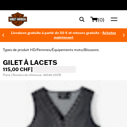
web accessibility
(0)
Livraison gratuite à partir de 50 € et retours gratuits -
Achetez
maintenant
Types de produit HD
Femmes
Équipements moto
Blousons
/
/
/
GILET À LACETS
115,00 CHF
|
Pièce | Numéro de référence : 96548-25VW