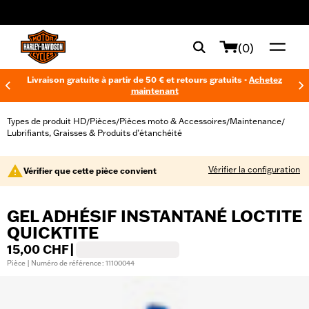
web accessibility
(0)
Livraison gratuite à partir de 50 € et retours gratuits -
Achetez
maintenant
Types de produit HD
Pièces
Pièces moto & Accessoires
Maintenance
/
/
/
/
Lubrifiants, Graisses & Produits d’étanchéité
Vérifier la configuration
Vérifier que cette pièce convient
GEL ADHÉSIF INSTANTANÉ LOCTITE
QUICKTITE
15,00 CHF
|
Pièce | Numéro de référence : 11100044