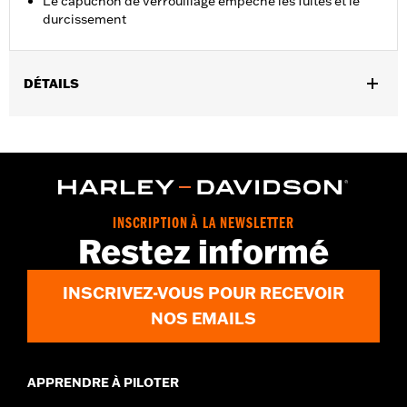
Le capuchon de verrouillage empêche les fuites et le
durcissement
DÉTAILS
Vendu à l'unité:
Chaque
Volume:
0,14 onces
GARANTIE:
,,,,,,,,,,,,,,,,,,,,,,,,,,,,,,,,,,,,,,,,,,,,,,,,,,,,,,,,,,,,,,
INSCRIPTION À LA NEWSLETTER
Restez informé
INSCRIVEZ-VOUS POUR RECEVOIR
NOS EMAILS
APPRENDRE À PILOTER