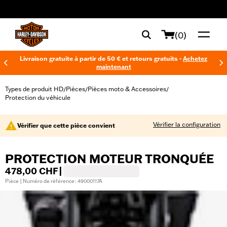
web accessibility
(0)
Livraison gratuite à partir de 50 € et retours gratuits -
Achetez
maintenant
Types de produit HD
Pièces
Pièces moto & Accessoires
/
/
/
Protection du véhicule
Vérifier la configuration
Vérifier que cette pièce convient
PROTECTION MOTEUR TRONQUÉE
478,00 CHF
|
Pièce | Numéro de référence : 49000117A