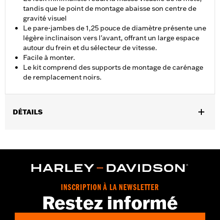
tandis que le point de montage abaisse son centre de
gravité visuel
Le pare-jambes de 1,25 pouce de diamètre présente une
légère inclinaison vers l'avant, offrant un large espace
autour du frein et du sélecteur de vitesse.
Facile à monter.
Le kit comprend des supports de montage de carénage
de remplacement noirs.
DÉTAILS
Convient aux modèles Road Glide de 2015 à 2023 (sauf FLTRXSE
à partir de 2023 et modèles équipés de bas de carénage). Le kit
comprend des supports de montage de carénage de
remplacement en noir.
Instructions d’installation
Vendu à l'unité:
Chaque
INSCRIPTION À LA NEWSLETTER
Restez informé
Dans la boîte:
Protection moteur, matériel de montage requis,
supports de montage de carénage de remplacement