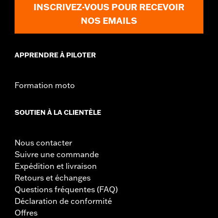
INSCRIVEZ-VOUS POUR RECEVOIR
Dans la boîte:
Patin de pédale de frein, pièce d’habillage bronze
et instructions d’installation
NOS EMAILS
GARANTIE:
1 year limited warranty – Go to
www.h-
d.com/warranty
for full details
APPRENDRE À PILOTER
Formation moto
SOUTIEN À LA CLIENTÈLE
Nous contacter
Suivre une commande
Expédition et livraison
Retours et échanges
Questions fréquentes (FAQ)
Déclaration de conformité
Offres