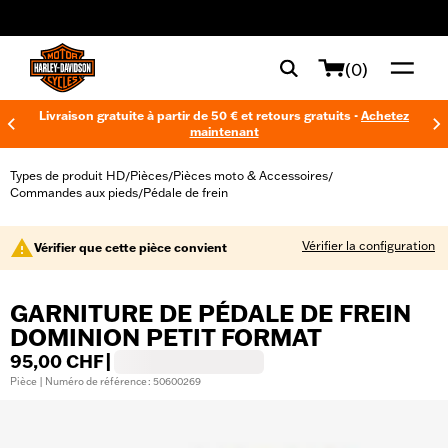
web accessibility
(0)
Livraison gratuite à partir de 50 € et retours gratuits -
Achetez
maintenant
Types de produit HD
Pièces
Pièces moto & Accessoires
/
/
/
Commandes aux pieds
Pédale de frein
/
Vérifier la configuration
Vérifier que cette pièce convient
GARNITURE DE PÉDALE DE FREIN
DOMINION PETIT FORMAT
95,00 CHF
|
Pièce | Numéro de référence : 50600269