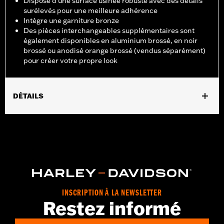
Dispose d'une surface usinée robuste avec des détails
surélevés pour une meilleure adhérence
Intègre une garniture bronze
Des pièces interchangeables supplémentaires sont
également disponibles en aluminium brossé, en noir
brossé ou anodisé orange brossé (vendus séparément)
pour créer votre propre look
DÉTAILS
Pour modèles FXBR, FXBRS et FLSB à partir de ’18. Convient
également aux modèles Softail® à partir de 2018 (sauf FLI à
partir de 2024) équipés d'un levier de frein arrière de style Billet
pour commandes avancées P/N 41600218, 41600219 et
41600220.
Instructions d’installation
Collection:
Dominion
INSCRIPTION À LA NEWSLETTER
Vendu séparément:
Pièces d’habillage interchangeables
Restez informé
Dominion supplémentaires
Vendu à l'unité:
Chaque