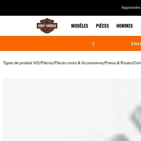
web accessibility
Apprendre 
MODÈLES
PIÈCES
HOMMES
Livr
Types de produit HD
Pièces
Pièces moto & Accessoires
Pneus & Roues
Com
/
/
/
/