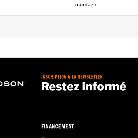
montage
r de 2018 avec freins ABS (sauf FLDE, FLHC, FLHCS, FLI à p
 et feuille d'instructions
INSCRIPTION À LA NEWSLETTER
Go to
www.h-d.com/warranty
for full details
Restez informé
FINANCEMENT