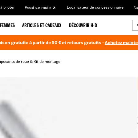
à piloter
Localisateur de concessionnaire
Essai sur route
Su
FEMMES
ARTICLES ET CADEAUX
DÉCOUVRIR H-D
aison gratuite à partir de 50 € et retours gratuits -
Achetez maint
posants de roue & Kit de montage