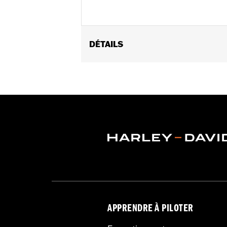
DÉTAILS
Convient aux modèles Softail à parti
FXLRST).
Position sur la moto:
Avant
Vendu à l'unité:
Chaque
Dans la boîte:
Roulements, entretoises
GARANTIE:
1 year limited warranty – 
APPRENDRE À PILOTER