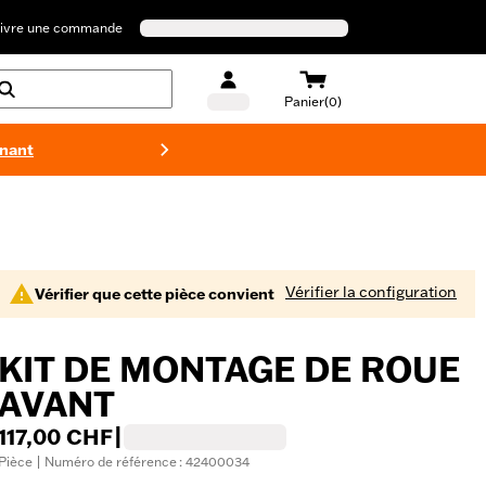
ivre une commande
Panier(0)
enant
Maillots 
Vérifier la configuration
Vérifier que cette pièce convient
KIT DE MONTAGE DE ROUE
AVANT
117,00 CHF
|
Pièce | Numéro de référence : 42400034