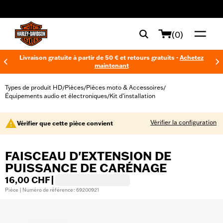
web accessibility
(0)
Livraison gratuite à partir de 50 € et retours gratuits -
Achetez
maintenant
Types de produit HD
Pièces
Pièces moto & Accessoires
/
/
/
Équipements audio et électroniques
Kit d’installation
/
Vérifier la configuration
Vérifier que cette pièce convient
FAISCEAU D'EXTENSION DE
PUISSANCE DE CARÉNAGE
16,00 CHF
|
Pièce | Numéro de référence : 69200921