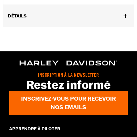
DÉTAILS
Convient aux modèles Softail® 2018-2024 et Electra Glide®
2014-2025, Road Glide (sauf FLTRXSE à partir de 2023, FLTRX,
FLTRXSTSE à partir de 2024 et FLTRXRRSE à partir de 2025),
Street Glide® (sauf FLHXSE à partir de 2023 et FLHX à partir de
2024), Ultra Limited™ et Tri Glide™.
Vendu à l'unité:
Chaque
Dans la boîte:
Faisceau d'extension de puissance de carénage
INSCRIPTION À LA NEWSLETTER
Unité de mesure de taille de jante:
Pouces
Restez informé
INSCRIVEZ-VOUS POUR RECEVOIR
NOS EMAILS
APPRENDRE À PILOTER