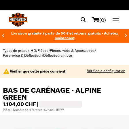
web accessibility
(0)
Livraison gratuite à partir de 50 € et retours gratuits -
Achetez
maintenant
Types de produit HD
Pièces
Pièces moto & Accessoires
/
/
/
Pare-brise & Déflecteur
Déflecteurs moto
/
Vérifier la configuration
Vérifier que cette pièce convient
BAS DE CARÉNAGE - ALPINE
GREEN
1.104,00 CHF
|
Pièce | Numéro de référence : 57100504EYW