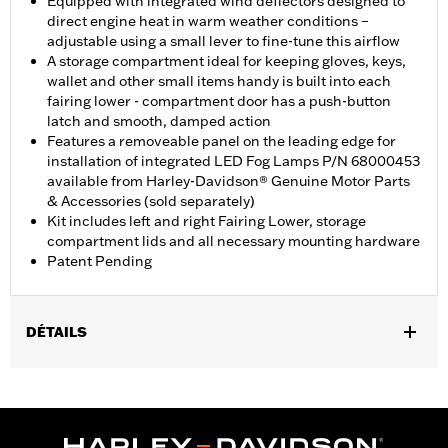
Equipped with integrated wind deflectors designed to
direct engine heat in warm weather conditions –
adjustable using a small lever to fine-tune this airflow
A storage compartment ideal for keeping gloves, keys,
wallet and other small items handy is built into each
fairing lower - compartment door has a push-button
latch and smooth, damped action
Features a removeable panel on the leading edge for
installation of integrated LED Fog Lamps P/N 68000453
available from Harley-Davidson® Genuine Motor Parts
& Accessories (sold separately)
Kit includes left and right Fairing Lower, storage
compartment lids and all necessary mounting hardware
Patent Pending
DÉTAILS
Convient aux modèles FLHXSE et FLTRXSE à partir de 2023,
FLHX et FLTRX à partir de 2024, FLHXU à partir de 2025,
FLHLT, FLHLTSE, FLHXL, FLHXLSE, FLTRT et FLTRXL à partir
de 2026. Les modèles Street Glide et Road Glide nécessitent