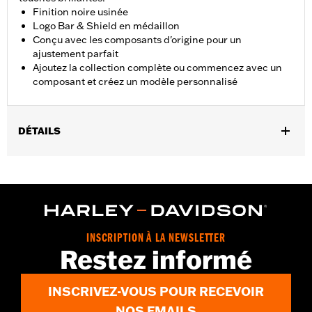
Finition noire usinée
Logo Bar & Shield en médaillon
Conçu avec les composants d'origine pour un
ajustement parfait
Ajoutez la collection complète ou commencez avec un
composant et créez un modèle personnalisé
DÉTAILS
Convient aux modèles équipés du moteur Milwaukee-Eight® à
partir de 2017 (sauf FLHXSE et FLTRXSE à partir de 2023, FLHX,
FLTRX et FLTRXSTSE à partir de 2024 et FLTRXRRSE à partir de
2025).
Instructions d’installation
Collection:
Empire
INSCRIPTION À LA NEWSLETTER
Restez informé
Vendu à l'unité:
Chaque
Dans la boîte:
Cache d’allumage et instructions d’installation
GARANTIE:
,,,,,,,,,,,,,,,,,,,,,,,,,,,,,,,,,,,,,,,,,,,,,,,,,,,,,,,,,,,,,,
INSCRIVEZ-VOUS POUR RECEVOIR
NOTES:
Le retrait et l'installation de caches moteur peuvent
NOS EMAILS