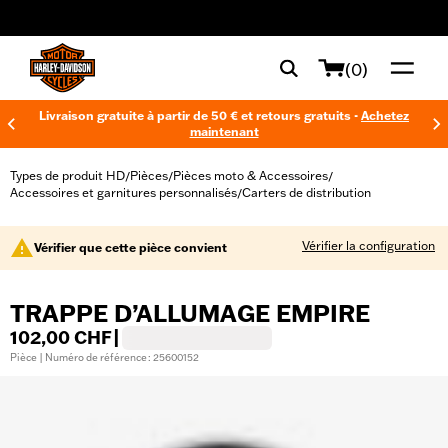
web accessibility
(0)
Livraison gratuite à partir de 50 € et retours gratuits -
Achetez
maintenant
Types de produit HD
Pièces
Pièces moto & Accessoires
/
/
/
Accessoires et garnitures personnalisés
Carters de distribution
/
Vérifier la configuration
Vérifier que cette pièce convient
TRAPPE D’ALLUMAGE EMPIRE
102,00 CHF
|
Pièce | Numéro de référence : 25600152