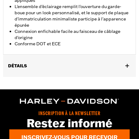
appliqués
L'ensemble d’éclairage remplit l'ouverture du garde-
boue pour un look personnalisé, et le support de plaque
d'immatriculation minimaliste participe à l'apparence
épurée
Connexion enfichable facile au faisceau de câblage
d'origine
Conforme DOT et ECE
DÉTAILS
Convient aux modèles FXST, FXSTB, FXSTC, FXSTS et FLSTSB
de 2006 à 2015. Équipement d'origine sur les modèles FXSTSSE
de 2007 à 2008. Convient aux porte-bagages de garde-boue
Bobtail P/N 53979-07A et 56452-07 s'il est utilisé avec le kit de
montage P/N 59320-07A. Incompatible avec le porte-bagages de
garde-boue Bobtail P/N 56452-07, 60161-06 ou 53979-07.
INSCRIPTION À LA NEWSLETTER
Instructions d’installation
Restez informé
Lens Color:
Fumé
Type d’éclairage:
LED
INSCRIVEZ-VOUS POUR RECEVOIR