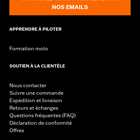
Couleur de l’éclairage:
Rouge
NOS EMAILS
Vendu à l'unité:
Chaque
Dans la boîte:
Enveloppe de feu arrière, plaque
d'immatriculation/support de feu arrière, tout le matériel de
APPRENDRE À PILOTER
montage nécessaire et instructions d'installation
GARANTIE:
1 year limited warranty – Go to
www.h-
d.com/warranty
for full details
Formation moto
CERTIFICATION:
Répond aux exigences des normes DOT et TUV
SOUTIEN À LA CLIENTÈLE
Nous contacter
Suivre une commande
Expédition et livraison
Retours et échanges
Questions fréquentes (FAQ)
Déclaration de conformité
Offres