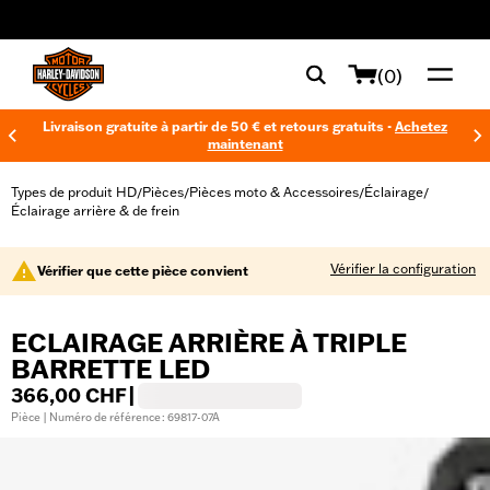
web accessibility
(0)
Livraison gratuite à partir de 50 € et retours gratuits -
Achetez
maintenant
Types de produit HD
Pièces
Pièces moto & Accessoires
Éclairage
/
/
/
/
Éclairage arrière & de frein
Vérifier la configuration
Vérifier que cette pièce convient
ECLAIRAGE ARRIÈRE À TRIPLE
BARRETTE LED
366,00 CHF
|
Pièce | Numéro de référence : 69817-07A