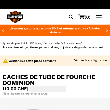
web accessibility
(0)
Livraison gratuite à partir de 50 € et retours gratuits -
Achetez
maintenant
Types de produit HD
Pièces
Pièces moto & Accessoires
/
/
/
Accessoires et garnitures personnalisés
Enjoliveur de garde-boue avant
/
Vérifier la configuration
Vérifier que cette pièce convient
CACHES DE TUBE DE FOURCHE
DOMINION
110,00 CHF
|
Pièce | Numéro de référence : 45800117