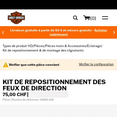
web accessibility
(0)
Livraison gratuite à partir de 50 € et retours gratuits -
Achetez
maintenant
Types de produit HD
Pièces
Pièces moto & Accessoires
Éclairage
/
/
/
/
Kit de repositionnement & de montage des clignotants
Vérifier la configuration
Vérifier que cette pièce convient
KIT DE REPOSITIONNEMENT DES
FEUX DE DIRECTION
75,00 CHF
|
Pièce | Numéro de référence : 53859-02A