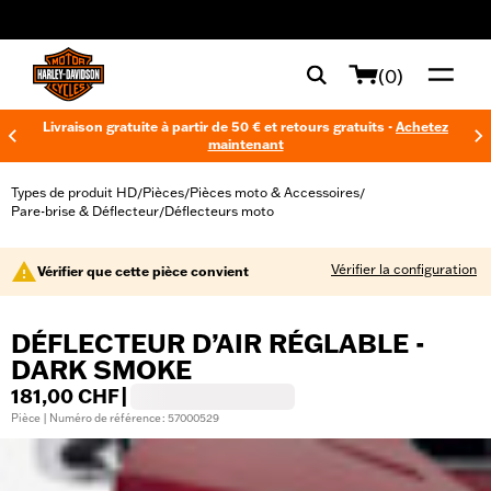
web accessibility
(0)
Livraison gratuite à partir de 50 € et retours gratuits -
Achetez
maintenant
Types de produit HD
Pièces
Pièces moto & Accessoires
/
/
/
Pare-brise & Déflecteur
Déflecteurs moto
/
Vérifier la configuration
Vérifier que cette pièce convient
DÉFLECTEUR D’AIR RÉGLABLE -
DARK SMOKE
181,00 CHF
|
Pièce | Numéro de référence : 57000529