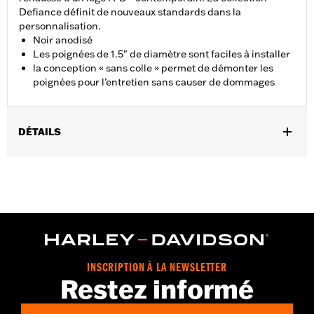
Defiance définit de nouveaux standards dans la
personnalisation.
Noir anodisé
Les poignées de 1.5" de diamètre sont faciles à installer
la conception « sans colle » permet de démonter les
poignées pour l’entretien sans causer de dommages
DÉTAILS
Convient aux modèles Dyna FXDLS de 2016 à 2017 et Softail à
partir de 2016, FLSTSE de 2011 à 2012, FLSTNSE de 2014 à
2015, FXSBSE de 2013 à 2014, FXSE de 2016 à 2017 et Touring
(sauf FLTRXSE à partir de 2018) et Trike à partir de 2008.
Instructions d’installation
Collection:
Defiance
Diamètre:
1.5
INSCRIPTION À LA NEWSLETTER
Unité de mesure de diamètre de matériau:
Pouces
Restez informé
Vendu à l'unité:
Paire
Dans la boîte:
Poignées gauche et droite