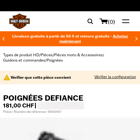
web accessibility
(0)
Livraison gratuite à partir de 50 € et retours gratuits -
Achetez
maintenant
Types de produit HD
Pièces
Pièces moto & Accessoires
/
/
/
Guidons et commandes
Poignées
/
Vérifier la configuration
Vérifier que cette pièce convient
POIGNÉES DEFIANCE
181,00 CHF
|
Pièce | Numéro de référence : 56100157