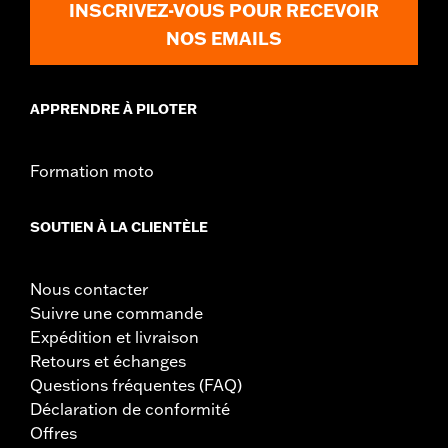
INSCRIVEZ-VOUS POUR RECEVOIR
GARANTIE:
1 year limited warranty – Go to
www.h-
NOS EMAILS
d.com/warranty
for full details
APPRENDRE À PILOTER
Formation moto
SOUTIEN À LA CLIENTÈLE
Nous contacter
Suivre une commande
Expédition et livraison
Retours et échanges
Questions fréquentes (FAQ)
Déclaration de conformité
Offres