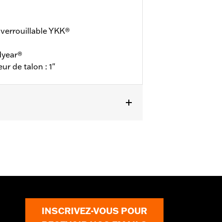
 verrouillable YKK®
dyear®
ur de talon : 1"
nty
pour plus de détails
INSCRIVEZ-VOUS POUR