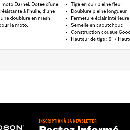
de moto Darnel. Dotée d'une
Tige en cuir pleine fleur
ésistante à l'huile, d'une
Doublure pleine longueur
d'une doublure en mesh
Fermeture éclair intérieure
pour la moto.
Semelle en caoutchouc
Construction cousue Goo
Hauteur de tige : 8" / Haute
ructure en cousu
ernational Wolverine - Rendez-vous sur
www.h-d.com/warra
ge : 8" / Hauteur de talon : 1"
INSCRIPTION À LA NEWSLETTER