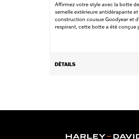
Affirmez votre style avec la botte 
semelle extérieure antidérapante et r
construction cousue Goodyear et 
respirant, cette botte a été conçue 
DÉTAILS
Sexe:
Hommes
Caractéristiques fonctionnelles:
St
GARANTIE:
Garantie du fabricant int
Origine:
Importé
Dimension Description:
Hauteur de ti