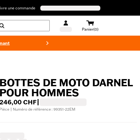
ivre une commande
Panier(0)
enant
Maillots 
BOTTES DE MOTO DARNEL
POUR HOMMES
246,00 CHF
|
Pièce | Numéro de référence : 99351-22EM