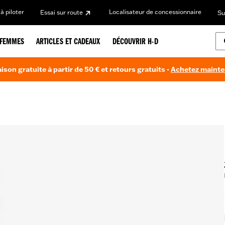
à piloter
Localisateur de concessionnaire
Essai sur route
Su
FEMMES
ARTICLES ET CADEAUX
DÉCOUVRIR H-D
aison gratuite à partir de 50 € et retours gratuits -
Achetez maint