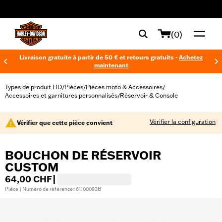
web accessibility
(0)
Livraison gratuite à partir de 50 € et retours gratuits -
Achetez
maintenant
Types de produit HD
Pièces
Pièces moto & Accessoires
/
/
/
Accessoires et garnitures personnalisés
Réservoir & Console
/
Vérifier la configuration
Vérifier que cette pièce convient
BOUCHON DE RÉSERVOIR
CUSTOM
64,00 CHF
|
Pièce | Numéro de référence : 61100093B