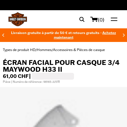
web accessibility
(0)
Livraison gratuite à partir de 50 € et retours gratuits -
Achetez
maintenant
Types de produit HD
Hommes
Accessoires & Pièces de casque
/
/
ÉCRAN FACIAL POUR CASQUE 3/4
MAYWOOD H33 II
61,00 CHF
|
Pièce | Numéro de référence : 98165-22VR