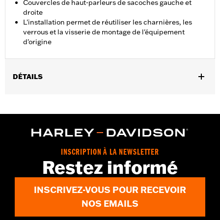
Couvercles de haut-parleurs de sacoches gauche et
droite
L'installation permet de réutiliser les charnières, les
verrous et la visserie de montage de l'équipement
d'origine
DÉTAILS
Convient aux modèles FLHXSE et FLTRXSE à partir de 2023,
FLHX, FLTRX et FLTRXSTSE à partir de 2024, FLHXU à partir de
2025, FLHXL, FLHXLSE, FLHXLSE et FLTRXL à partir de 2026
équipés de haut-parleurs de sacoches P/N 76001291, 76001292
ou 76001299 du système Audio Harley-Davidson développé par
Rockford Fosgate.
INSCRIPTION À LA NEWSLETTER
GARANTIE:
Garantie limitée d'un an - Rendez-vous sur
www.h-
Restez informé
d.com/warranty
pour plus de détails
INSCRIVEZ-VOUS POUR RECEVOIR
NOS EMAILS