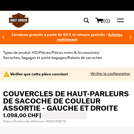
web accessibility
(0)
Livraison gratuite à partir de 50 € et retours gratuits -
Achetez
maintenant
Types de produit HD
Pièces
Pièces moto & Accessoires
/
/
/
Sacoches, bagages et porte-bagages
Rabats de sacoches
/
Vérifier la configuration
Vérifier que cette pièce convient
COUVERCLES DE HAUT-PARLEURS
DE SACOCHE DE COULEUR
ASSORTIE - GAUCHE ET DROITE
1.098,00 CHF
|
Pièce | Numéro de référence : 90202793EYS