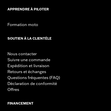
Matière:
Vinyle
APPRENDRE À PILOTER
Largeur:
6.75 Inches
Dans la boîte:
Coussin de dosseret uniquement
Unité de mesure de largeur du matériau:
Pouces
Formation moto
GARANTIE:
1 year limited warranty – Go to
www.h-
d.com/warranty
for full details
SOUTIEN À LA CLIENTÈLE
Nous contacter
Suivre une commande
Expédition et livraison
Retours et échanges
Questions fréquentes (FAQ)
Déclaration de conformité
Offres
FINANCEMENT