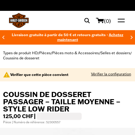
web accessibility
(0)
Livraison gratuite à partir de 50 € et retours gratuits -
Achetez
maintenant
Types de produit HD
Pièces
Pièces moto & Accessoires
Selles et dossiers
/
/
/
/
Coussins de dosseret
Vérifier la configuration
Vérifier que cette pièce convient
COUSSIN DE DOSSERET
PASSAGER – TAILLE MOYENNE –
STYLE LOW RIDER
125,00 CHF
|
Pièce | Numéro de référence : 52300557