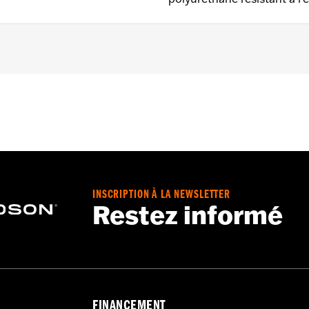
partir de 2021 et Touring à partir de 2014 (sauf FLTRXRRS
mandée pour tout modèle avec bagage Tour-Pak®.
t en polyuréthane résistant à l'eau
pochette
INSCRIPTION À LA NEWSLETTER
Restez informé
FINANCEMENT