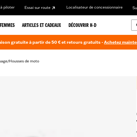
à piloter
Localisateur de concessionnaire
Essai sur route
Su
FEMMES
ARTICLES ET CADEAUX
DÉCOUVRIR H-D
aison gratuite à partir de 50 € et retours gratuits -
Achetez maint
sage
Housses de moto
/