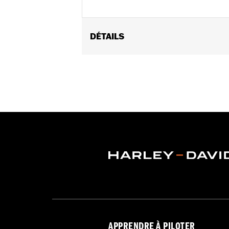
DÉTAILS
Convient aux modèles Pan America™ à 
FLHTCUTGSE à partir de 2014. Recom
Instructions d’installation
Résistant à l'eau:
Oui
Vendu à l'unité:
Chaque
Matière:
Polyester avec un revêtemen
Dans la boîte:
Housse de voyage et 
APPRENDRE À PILOTER