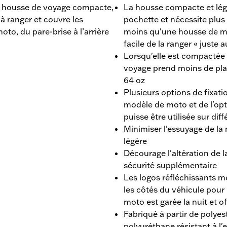
e housse de voyage compacte,
La housse compacte et lég
e à ranger et couvre les
pochette et nécessite plu
oto, du pare-brise à l’arrière
moins qu'une housse de mot
facile de la ranger « juste 
Lorsqu'elle est compactée
voyage prend moins de pla
64 oz
Plusieurs options de fixat
modèle de moto et de l'opt
puisse être utilisée sur di
Minimiser l'essuyage de la 
légère
Décourage l'altération de
sécurité supplémentaire
Les logos réfléchissants met
les côtés du véhicule pour u
moto est garée la nuit et of
Fabriqué à partir de polye
polyuréthane résistant à l'