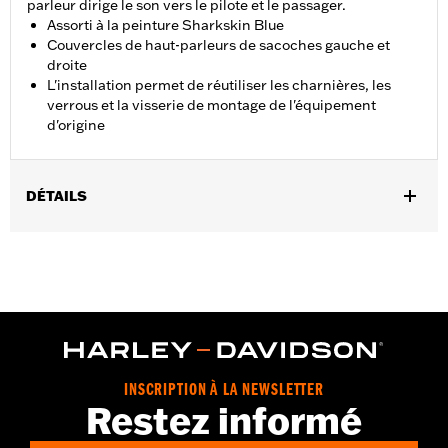
parleur dirige le son vers le pilote et le passager.
Assorti à la peinture Sharkskin Blue
Couvercles de haut-parleurs de sacoches gauche et
droite
L'installation permet de réutiliser les charnières, les
verrous et la visserie de montage de l'équipement
d'origine
DÉTAILS
Convient aux modèles FLHXSE et FLTRXSE à partir de 2023,
FLHX, FLTRX et FLTRXSTSE à partir de 2024, FLHXU à partir de
2025, FLHXL, FLHXLSE, FLHXLSE et FLTRXL à partir de 2026
équipés de haut-parleurs de sacoches P/N 76001291, 76001292
ou 76001299 du système Audio Harley-Davidson développé par
Rockford Fosgate.
GARANTIE:
Garantie limitée d'un an - Rendez-vous sur
www.h-
d.com/warranty
pour plus de détails
INSCRIPTION À LA NEWSLETTER
Restez informé