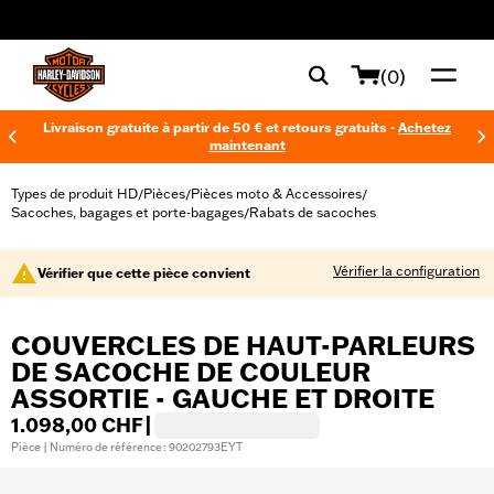
web accessibility
(0)
Livraison gratuite à partir de 50 € et retours gratuits -
Achetez
maintenant
Types de produit HD
Pièces
Pièces moto & Accessoires
/
/
/
Sacoches, bagages et porte-bagages
Rabats de sacoches
/
Vérifier la configuration
Vérifier que cette pièce convient
COUVERCLES DE HAUT-PARLEURS
DE SACOCHE DE COULEUR
ASSORTIE - GAUCHE ET DROITE
1.098,00 CHF
|
Pièce | Numéro de référence : 90202793EYT