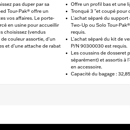
issez pas duper par sa
Offre un profil bas et une 
ed Tour-Pak® offre un
Tronqué 3 "et coupé pour c
s vos affaires. Le porte-
L'achat séparé du suppor
é en usine pour accueillir
Two-Up ou Solo Tour-Pak® e
s choisissez (vendus
requis.
de couleur assortie, d'un
L'achat séparé du kit de v
es et d’une attache de rabat
P/N 90300030 est requis.
Les coussins de dosseret 
séparément) et assortis à l
en accessoire.
Capacité du bagage : 32,85 
d Glide® (sauf FLTRXRRSE à partir de 2025), Street Glide®,
nvient pas aux modèles FLRT. L'achat séparé d'un support
n kit de fixation adapté est requis. L’achat séparé du kit 
s FLHXSE et FLTRXSE de 2023, les modèles FLHX, FLTRX, 