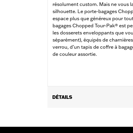
résolument custom. Mais ne vous la
silhouette. Le porte-bagages Chopp
espace plus que généreux pour toute
bagages Chopped Tour-Pak® est perc
les dosserets enveloppants que vou
séparément), équipés de charnières 
verrou, d’un tapis de coffre à bagag
de couleur assortie.
DÉTAILS
Convient aux modèles Road King®, Roa
modèles CVO™ à partir de 2014. Ne co
duo amovible H-D® Detachables™ et d'u
90300030 est nécessaire. Les modèle