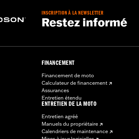
nt l’achat séparé du kit d’entretoises P/N 53001105A. 
INSCRIPTION À LA NEWSLETTER
ire d’un kit de conversion Detachable P/N 54000383. Les m
Restez informé
FINANCEMENT
Financement de moto
Calculateur de financement
Assurances
Entretien étendu
ENTRETIEN DE LA MOTO
Entretien agréé
Manuels du propriétaire
Calendriers de maintenance
Mises à jour logicielles