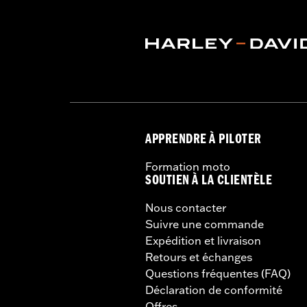
modèles FLHXSTSE de 2024 nécessite
2026 nécessitent l’achat supplémenta
pas le Chopped Tour-Pak.
Capacité:
3285 Cubic inch
Hauteur:
10.7 Inches
Longueur:
21.6 Inches
Largeur:
25.9 Inches
APPRENDRE À PILOTER
Formation moto
SOUTIEN À LA CLIENTÈLE
Nous contacter
Suivre une commande
Expédition et livraison
Retours et échanges
Questions fréquentes (FAQ)
Déclaration de conformité
Offres