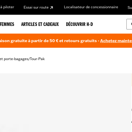
à piloter
Localisateur de concessionnaire
Essai sur route
Su
FEMMES
ARTICLES ET CADEAUX
DÉCOUVRIR H-D
aison gratuite à partir de 50 € et retours gratuits -
Achetez maint
et porte-bagages
Tour-Pak
/