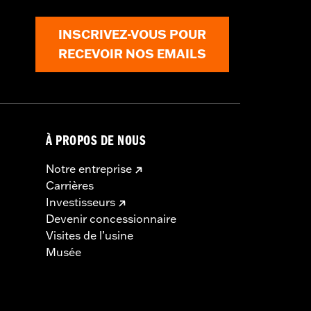
Les modèles FLTRXSTSE et FLHXSTSE
odèles Limited de 2026 n’utiliseront
INSCRIVEZ-VOUS POUR
RECEVOIR NOS EMAILS
À PROPOS DE NOUS
Notre entreprise
Carrières
Investisseurs
Devenir concessionnaire
Visites de l’usine
Musée