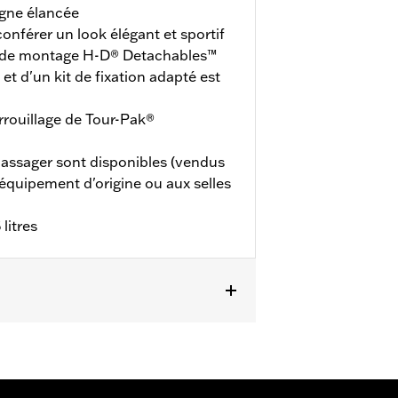
ligne élancée
onférer un look élégant et sportif
t de montage H-D® Detachables™
t d'un kit de fixation adapté est
errouillage de Tour-Pak®
passager sont disponibles (vendus
'équipement d'origine ou aux selles
litres
 Electra Glide® Standard et certains
 de montage pour Tour-Pak® solo ou
de verrouillage Tour-Pak P/N
FLTRXSTSE à partir de 2024 et les