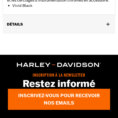
et les cerclages d'instrumentation chromés en accessoire.
Vivid Black
DÉTAILS
Convient aux modèles Street Glide de 2014 à 2023 (sauf
FLHXSE de 2023) avec rétroviseurs montés sur le carénage. Le
kit comprend le carénage intérieur, le capot de carénage et la
trappe de support. Ne convient pas aux modèles Tri Glide.
Instructions d’installation
Additional Colors Available
Dans la boîte:
Carénage intérieur, cache de carénage et trappe
INSCRIPTION À LA NEWSLETTER
média
Restez informé
INSCRIVEZ-VOUS POUR RECEVOIR
NOS EMAILS