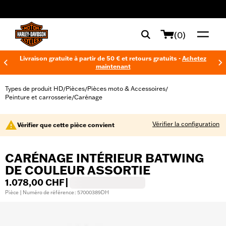
web accessibility
(0)
Livraison gratuite à partir de 50 € et retours gratuits -
Achetez
maintenant
Types de produit HD
Pièces
Pièces moto & Accessoires
/
/
/
Peinture et carrosserie
Carénage
/
Vérifier la configuration
Vérifier que cette pièce convient
CARÉNAGE INTÉRIEUR BATWING
DE COULEUR ASSORTIE
1.078,00 CHF
|
Pièce | Numéro de référence : 57000389DH