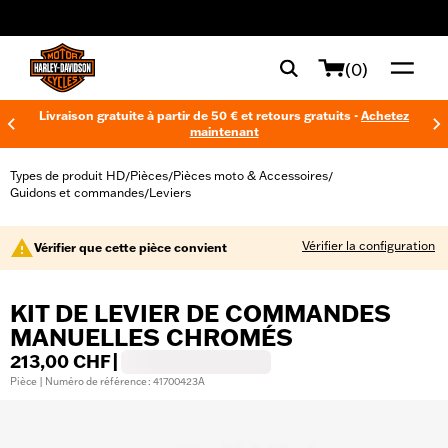
web accessibility
(0)
Livraison gratuite à partir de 50 € et retours gratuits -
Achetez
maintenant
Types de produit HD
Pièces
Pièces moto & Accessoires
/
/
/
Guidons et commandes
Leviers
/
Vérifier la configuration
Vérifier que cette pièce convient
KIT DE LEVIER DE COMMANDES
MANUELLES CHROMÉS
213,00 CHF
|
Pièce | Numéro de référence : 41700423A