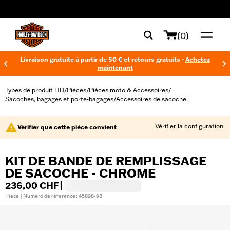
web accessibility
(0)
Livraison gratuite à partir de 50 € et retours gratuits -
Achetez
maintenant
Types de produit HD
Pièces
Pièces moto & Accessoires
/
/
/
Sacoches, bagages et porte-bagages
Accessoires de sacoche
/
Vérifier la configuration
Vérifier que cette pièce convient
KIT DE BANDE DE REMPLISSAGE
DE SACOCHE - CHROME
236,00 CHF
|
Pièce | Numéro de référence : 45898-98