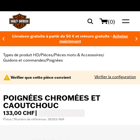
web accessibility
(0)
Livraison gratuite à partir de 50 € et retours gratuits -
Achetez
maintenant
Types de produit HD
Pièces
Pièces moto & Accessoires
/
/
/
Guidons et commandes
Poignées
/
Vérifier la configuration
Vérifier que cette pièce convient
POIGNÉES CHROMÉES ET
CAOUTCHOUC
133,00 CHF
|
Pièce | Numéro de référence : 56263-96A