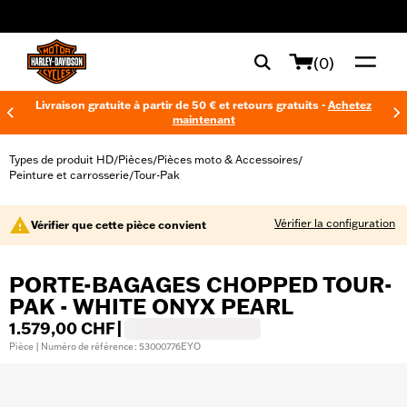
web accessibility
(0)
Livraison gratuite à partir de 50 € et retours gratuits -
Achetez
maintenant
Types de produit HD
Pièces
Pièces moto & Accessoires
/
/
/
Peinture et carrosserie
Tour-Pak
/
Vérifier la configuration
Vérifier que cette pièce convient
PORTE-BAGAGES CHOPPED TOUR-
PAK - WHITE ONYX PEARL
1.579,00 CHF
|
Pièce | Numéro de référence : 53000776EYO