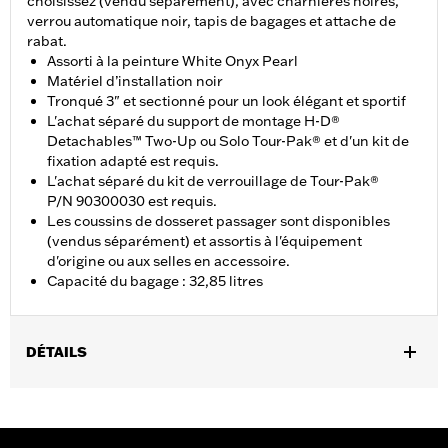
choisissez (vendu séparément), avec charnières noires,
verrou automatique noir, tapis de bagages et attache de
rabat.
Assorti à la peinture White Onyx Pearl
Matériel d’installation noir
Tronqué 3" et sectionné pour un look élégant et sportif
L'achat séparé du support de montage H-D®
Detachables™ Two-Up ou Solo Tour-Pak® et d'un kit de
fixation adapté est requis.
L'achat séparé du kit de verrouillage de Tour-Pak®
P/N 90300030 est requis.
Les coussins de dosseret passager sont disponibles
(vendus séparément) et assortis à l'équipement
d'origine ou aux selles en accessoire.
Capacité du bagage : 32,85 litres
DÉTAILS
Convient aux modèles Road King®, Road Glide® (sauf
FLTRXRRSE à partir de 2025), Street Glide®, Electra Glide®
Standard et certains modèles CVO™ à partir de 2014. Ne