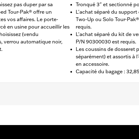
issez pas duper par sa
Tronqué 3" et sectionné po
ed Tour-Pak® offre un
L'achat séparé du suppor
s vos affaires. Le porte-
Two-Up ou Solo Tour-Pak® e
 en usine pour accueillir les
requis.
hoisissez (vendu
L'achat séparé du kit de v
, verrou automatique noir,
P/N 90300030 est requis.
t.
Les coussins de dosseret 
séparément) et assortis à l
en accessoire.
Capacité du bagage : 32,85 
 Glide®, Street Glide®, Electra Glide® Standard, et à cer
L'achat séparé d'un support de montage pour Tour-Pak® so
uis. L’achat séparé du kit de verrouillage Tour-Pak P/N 903
èles FLHX, FLTRX, FLTRXSTSE à partir de 2024 et les mo
 P/N 53001105A. Les modèles FLTRXSTSE et FLHXSTSE 2026 n