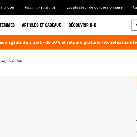
à piloter
Localisateur de concessionnaire
Essai sur route
Su
FEMMES
ARTICLES ET CADEAUX
DÉCOUVRIR H-D
aison gratuite à partir de 50 € et retours gratuits -
Achetez maint
rie
Tour-Pak
/