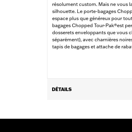
résolument custom. Mais ne vous la
silhouette. Le porte-bagages Chopp
espace plus que généreux pour toute
bagages Chopped Tour-Pak®est percé
dosserets enveloppants que vous c
séparément), avec charnières noires
tapis de bagages et attache de raba
DÉTAILS
Convient aux modèles Road King®, Road
(sauf FLTRXRRSE à partir de 2025). 
et d'un kit de fixation adapté est req
FLHXSE et FLTRXSE de 2023, les mod
l’achat séparé du kit d’entretoises