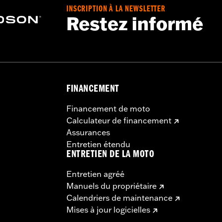
INSCRIPTION À LA NEWSLETTER
 Les modèles Limited de 2026 n’utiliseront pas le Chopped
Restez informé
FINANCEMENT
- Rendez-vous sur
www.h-d.com/warranty
pour plus de détai
Financement de moto
Calculateur de financement
Assurances
Entretien étendu
ENTRETIEN DE LA MOTO
Entretien agréé
Manuels du propriétaire
Calendriers de maintenance
Mises à jour logicielles