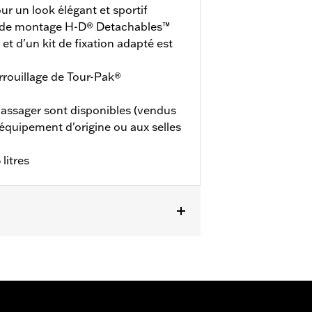
ur un look élégant et sportif
t de montage H-D® Detachables™
t d'un kit de fixation adapté est
errouillage de Tour-Pak®
passager sont disponibles (vendus
'équipement d'origine ou aux selles
litres
tains modèles CVO™ à partir de 2014
lo ou duo amovible H-D® Detachables™
00030 est nécessaire. Les modèles
dèles FLHXSTSE de 2024 nécessitent
écessitent l’achat supplémentaire