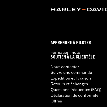
d’un kit de conversion P/N 54000383.
Instructions d’installation
Capacité:
3285 Cubic inch
Hauteur:
10.7 Inches
Vendu à l'unité:
Chaque
Longueur:
21.6 Inches
Largeur:
25.9 Inches
APPRENDRE À PILOTER
GARANTIE:
Garantie limitée d'un an 
Formation moto
SOUTIEN À LA CLIENTÈLE
Nous contacter
Suivre une commande
Expédition et livraison
Retours et échanges
Questions fréquentes (FAQ)
Déclaration de conformité
Offres