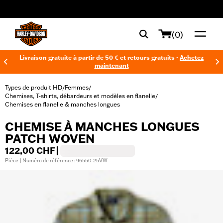
web accessibility
(0)
Livraison gratuite à partir de 50 € et retours gratuits -
Achetez
maintenant
Types de produit HD
Femmes
/
/
Chemises, T-shirts, débardeurs et modèles en flanelle
/
Chemises en flanelle & manches longues
CHEMISE À MANCHES LONGUES
PATCH WOVEN
122,00 CHF
|
Pièce | Numéro de référence : 96550-25VW