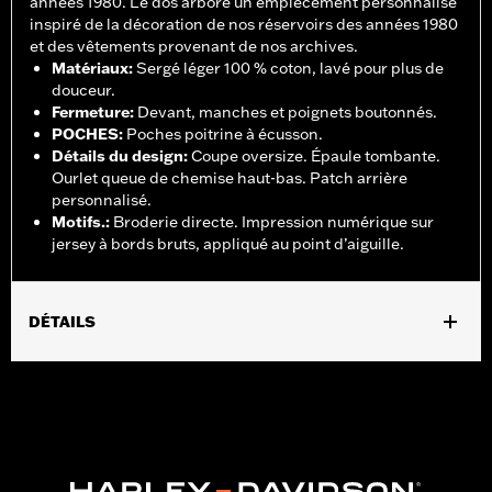
années 1980. Le dos arbore un empiècement personnalisé
inspiré de la décoration de nos réservoirs des années 1980
et des vêtements provenant de nos archives.
Matériaux
:
Sergé léger 100 % coton, lavé pour plus de
douceur.
Fermeture
:
Devant, manches et poignets boutonnés.
POCHES
:
Poches poitrine à écusson.
Détails du design
:
Coupe oversize. Épaule tombante.
Ourlet queue de chemise haut-bas. Patch arrière
personnalisé.
Motifs.
:
Broderie directe. Impression numérique sur
jersey à bords bruts, appliqué au point d’aiguille.
DÉTAILS
Sexe:
Femmes
GARANTIE:
Garantie limitée de 2 ans – Rendez-vous sur
www.h-
d.com/warranty
pour plus de détails
Origine:
Importé