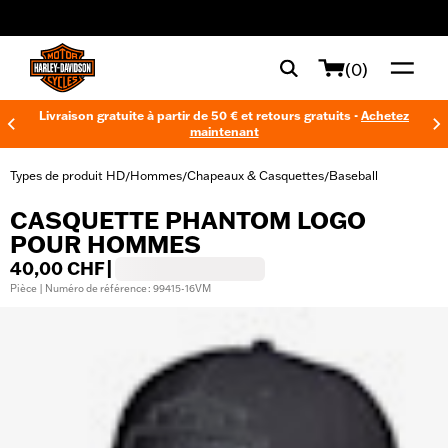
web accessibility
(0)
Livraison gratuite à partir de 50 € et retours gratuits -
Achetez
maintenant
Types de produit HD
Hommes
Chapeaux & Casquettes
Baseball
/
/
/
CASQUETTE PHANTOM LOGO
POUR HOMMES
40,00 CHF
|
Pièce | Numéro de référence : 99415-16VM