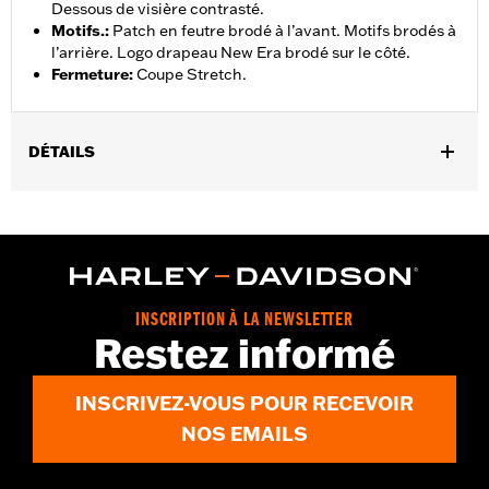
Dessous de visière contrasté.
Motifs.
:
Patch en feutre brodé à l’avant. Motifs brodés à
l’arrière. Logo drapeau New Era brodé sur le côté.
Fermeture
:
Coupe Stretch.
DÉTAILS
Sexe:
Hommes
GARANTIE:
Garantie limitée de 90 jours - Rendez-vous sur
www.h-d.com/warranty
pour plus de détails
Origine:
Importé.
INSCRIPTION À LA NEWSLETTER
Restez informé
INSCRIVEZ-VOUS POUR RECEVOIR
NOS EMAILS