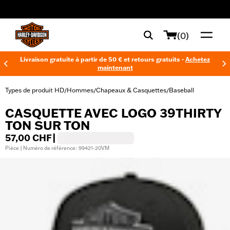
web accessibility
(0)
Livraison gratuite à partir de 50 € et retours gratuits -
Achetez
maintenant
Types de produit HD
Hommes
Chapeaux & Casquettes
Baseball
/
/
/
CASQUETTE AVEC LOGO 39THIRTY
TON SUR TON
57,00 CHF
|
Pièce | Numéro de référence : 99421-20VM