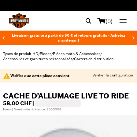
web accessibility
(0)
Livraison gratuite à partir de 50 € et retours gratuits -
Achetez
maintenant
Types de produit HD
Pièces
Pièces moto & Accessoires
/
/
/
Accessoires et garnitures personnalisés
Carters de distribution
/
Vérifier la configuration
Vérifier que cette pièce convient
CACHE D’ALLUMAGE LIVE TO RIDE
58,00 CHF
|
Pièce | Numéro de référence : 25600067