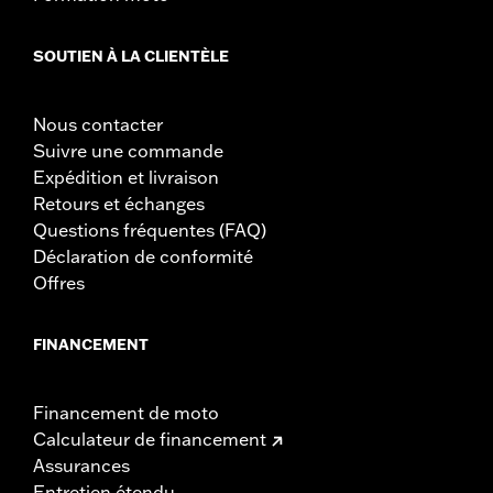
Dans la boîte:
Matériel de montage et clé pour une installation
facile
SOUTIEN À LA CLIENTÈLE
GARANTIE:
1 year limited warranty – Go to
www.h-
d.com/warranty
for full details
Nous contacter
Suivre une commande
Expédition et livraison
Retours et échanges
Questions fréquentes (FAQ)
Déclaration de conformité
Offres
FINANCEMENT
Financement de moto
Calculateur de financement
Assurances
Entretien étendu