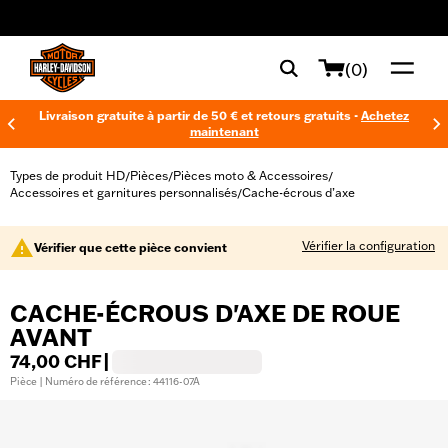
web accessibility
(0)
Livraison gratuite à partir de 50 € et retours gratuits -
Achetez
maintenant
Types de produit HD
Pièces
Pièces moto & Accessoires
/
/
/
Accessoires et garnitures personnalisés
Cache-écrous d’axe
/
Vérifier la configuration
Vérifier que cette pièce convient
CACHE-ÉCROUS D'AXE DE ROUE
AVANT
74,00 CHF
|
Pièce | Numéro de référence : 44116-07A