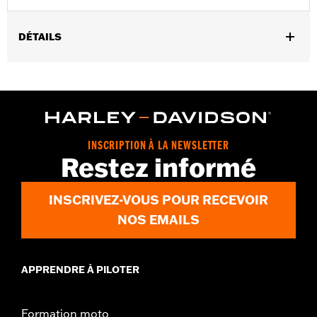
DÉTAILS
Convient aux modèles FLHXSE, FLTRXSE à partir de 2023,
FLHX, FLTRX, FLTRXSTSE à partir de 2024, FLHXU à partir de
2025 et Touring à partir de 2026.
Instructions d’installation
Collection:
Willie G Skull
INSCRIPTION À LA NEWSLETTER
Restez informé
INSCRIVEZ-VOUS POUR RECEVOIR
NOS EMAILS
APPRENDRE À PILOTER
Formation moto