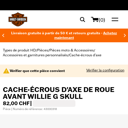
web accessibility
(0)
Livraison gratuite à partir de 50 € et retours gratuits -
Achetez
maintenant
Types de produit HD
Pièces
Pièces moto & Accessoires
/
/
/
Accessoires et garnitures personnalisés
Cache-écrous d’axe
/
Vérifier la configuration
Vérifier que cette pièce convient
CACHE-ÉCROUS D'AXE DE ROUE
AVANT WILLIE G SKULL
82,00 CHF
|
Pièce | Numéro de référence : 43000318