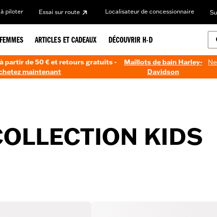
à piloter
Localisateur de concessionnaire
Essai sur route
Su
FEMMES
ARTICLES ET CADEAUX
DÉCOUVRIR H-D
à partir de 50 € et retours gratuits -
Maillots de bain Harley-
Ne
chetez maintenant
Davidson
COLLECTION KIDS