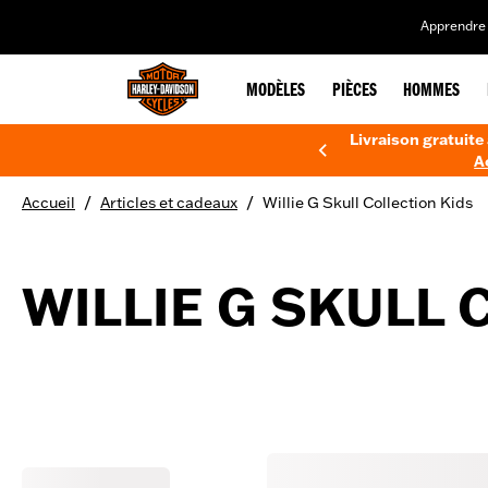
web accessibility
Apprendre 
MODÈLES
PIÈCES
HOMMES
Livraison gratuite 
A
/
/
Accueil
Articles et cadeaux
Willie G Skull Collection Kids
WILLIE G SKULL 