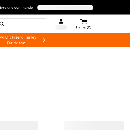
ivre une commande
Panier(0)
w! Dickies x Harley-
Davidson