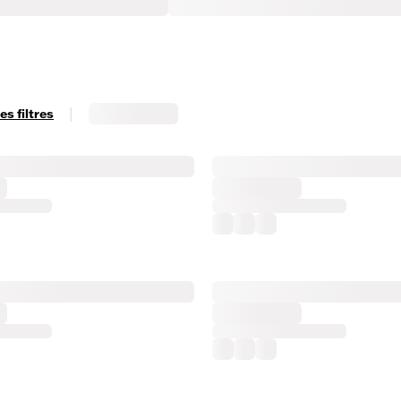
|
s filtres