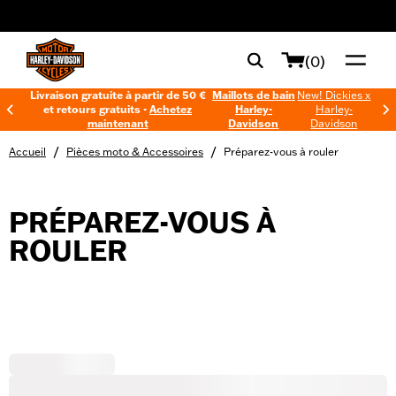
web accessibility
(0)
Livraison gratuite à partir de 50 €
Maillots de bain
New! Dickies x
et retours gratuits -
Achetez
Harley-
Harley-
maintenant
Davidson
Davidson
/
/
Accueil
Pièces moto & Accessoires
Préparez-vous à rouler
PRÉPAREZ-VOUS À
ROULER