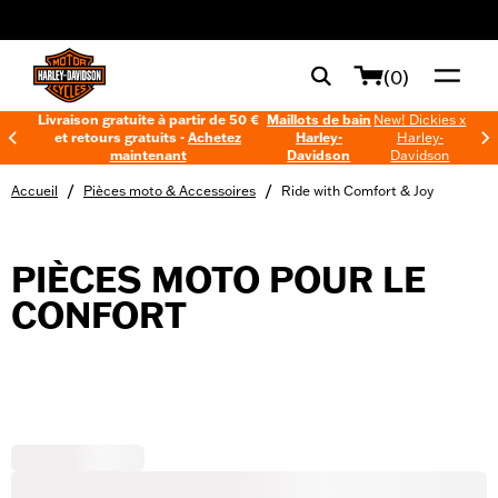
web accessibility
(0)
Livraison gratuite à partir de 50 €
Maillots de bain
New! Dickies x
et retours gratuits -
Achetez
Harley-
Harley-
maintenant
Davidson
Davidson
/
/
Accueil
Pièces moto & Accessoires
Ride with Comfort & Joy
PIÈCES MOTO POUR LE
CONFORT