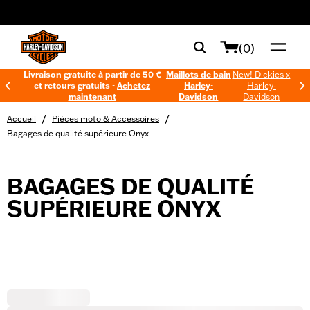
web accessibility
(0)
Livraison gratuite à partir de 50 €
Maillots de bain
New! Dickies x
et retours gratuits -
Achetez
Harley-
Harley-
maintenant
Davidson
Davidson
/
/
Accueil
Pièces moto & Accessoires
Bagages de qualité supérieure Onyx
BAGAGES DE QUALITÉ
SUPÉRIEURE ONYX