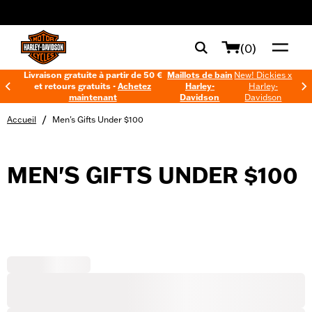
web accessibility
(0)
Livraison gratuite à partir de 50 €
Maillots de bain
New! Dickies x
et retours gratuits -
Achetez
Harley-
Harley-
maintenant
Davidson
Davidson
/
Accueil
Men's Gifts Under $100
MEN'S GIFTS UNDER $100