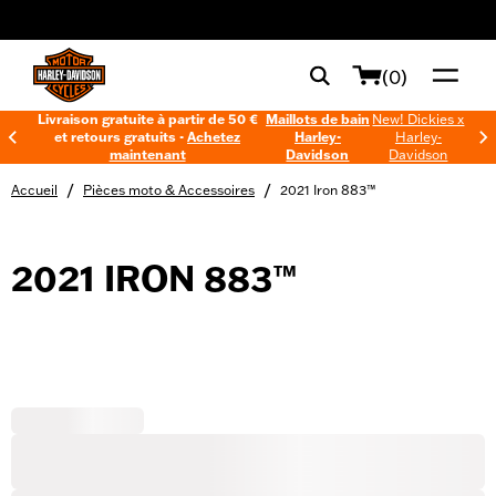
web accessibility
(0)
Livraison gratuite à partir de 50 €
Maillots de bain
New! Dickies x
et retours gratuits -
Achetez
Harley-
Harley-
maintenant
Davidson
Davidson
/
/
Accueil
Pièces moto & Accessoires
2021 Iron 883™
2021 IRON 883™