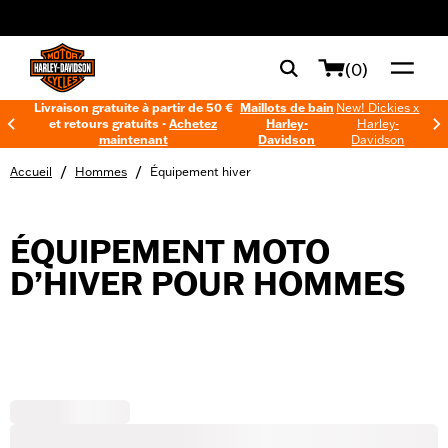
web accessibility
(0)
Livraison gratuite à partir de 50 €
Maillots de bain
New! Dickies x
et retours gratuits -
Achetez
Harley-
Harley-
maintenant
Davidson
Davidson
/
/
Accueil
Hommes
Équipement hiver
ÉQUIPEMENT MOTO
D’HIVER POUR HOMMES