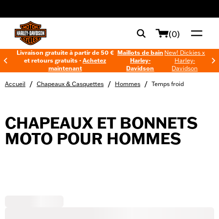
web accessibility
(0)
Livraison gratuite à partir de 50 €
Maillots de bain
New! Dickies x
et retours gratuits -
Achetez
Harley-
Harley-
maintenant
Davidson
Davidson
/
/
/
Accueil
Chapeaux & Casquettes
Hommes
Temps froid
CHAPEAUX ET BONNETS
MOTO POUR HOMMES