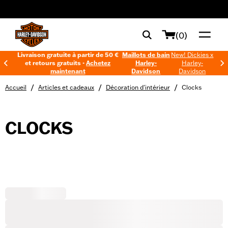
web accessibility
(0)
Livraison gratuite à partir de 50 €
Maillots de bain
New! Dickies x
et retours gratuits -
Achetez
Harley-
Harley-
maintenant
Davidson
Davidson
/
/
/
Accueil
Articles et cadeaux
Décoration d'intérieur
Clocks
CLOCKS