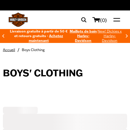
web accessibility
(0)
Livraison gratuite à partir de 50 €
Maillots de bain
New! Dickies x
et retours gratuits -
Achetez
Harley-
Harley-
maintenant
Davidson
Davidson
/
Accueil
Boys Clothing
BOYS' CLOTHING