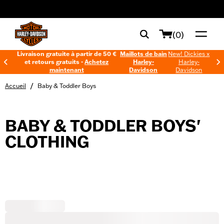
web accessibility
(0)
Livraison gratuite à partir de 50 €
Maillots de bain
New! Dickies x
et retours gratuits -
Achetez
Harley-
Harley-
maintenant
Davidson
Davidson
/
Accueil
Baby & Toddler Boys
BABY & TODDLER BOYS'
CLOTHING