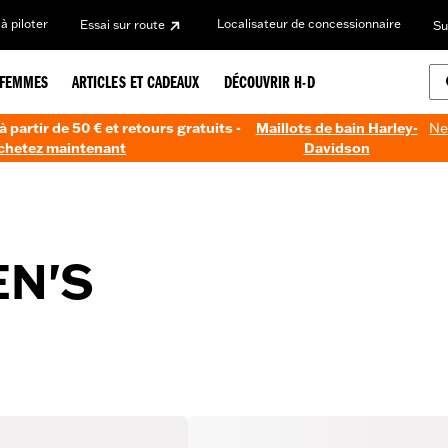
à piloter
Localisateur de concessionnaire
Essai sur route
Su
FEMMES
ARTICLES ET CADEAUX
DÉCOUVRIR H-D
à partir de 50 € et retours gratuits -
Maillots de bain Harley-
Ne
chetez maintenant
Davidson
EN'S