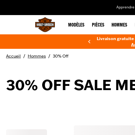
web accessibility
Apprendre 
MODÈLES
PIÈCES
HOMMES
Livraison gratuite 
A
/
/
Accueil
Hommes
30% Off
30% OFF SALE M