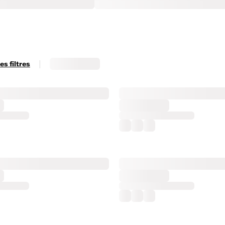
|
s filtres