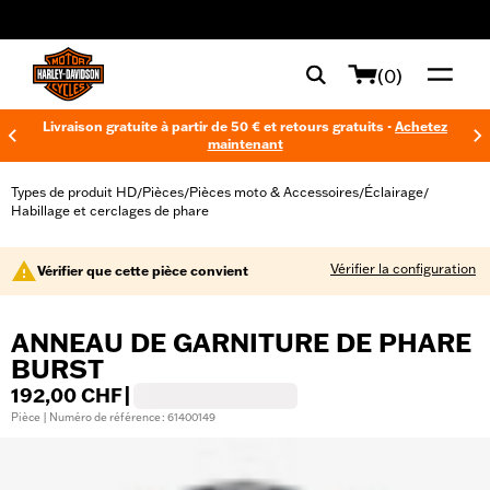
web accessibility
(0)
Livraison gratuite à partir de 50 € et retours gratuits -
Achetez
maintenant
Types de produit HD
Pièces
Pièces moto & Accessoires
Éclairage
/
/
/
/
Habillage et cerclages de phare
Vérifier la configuration
Vérifier que cette pièce convient
ANNEAU DE GARNITURE DE PHARE
BURST
192,00 CHF
|
Pièce | Numéro de référence : 61400149