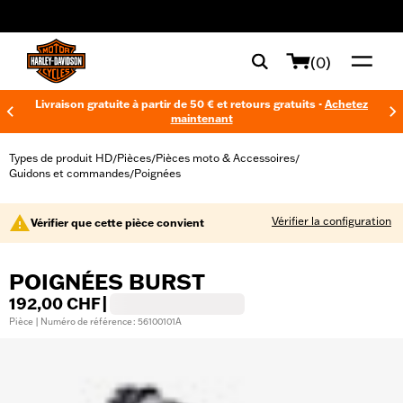
web accessibility
(0)
Livraison gratuite à partir de 50 € et retours gratuits -
Achetez
maintenant
Types de produit HD
Pièces
Pièces moto & Accessoires
/
/
/
Guidons et commandes
Poignées
/
Vérifier la configuration
Vérifier que cette pièce convient
POIGNÉES BURST
192,00 CHF
|
Pièce | Numéro de référence : 56100101A