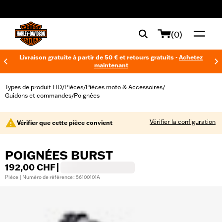
web accessibility
(0)
Livraison gratuite à partir de 50 € et retours gratuits -
Achetez
maintenant
Types de produit HD
Pièces
Pièces moto & Accessoires
/
/
/
Guidons et commandes
Poignées
/
Vérifier la configuration
Vérifier que cette pièce convient
POIGNÉES BURST
192,00 CHF
|
Pièce | Numéro de référence : 56100101A